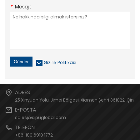
*
Mesaj :
Gönder
Gizlilik Politikası
ADRES
25 Xinyuan Yolu, Jimei Bölgesi, Xiamen Şehri 361022, Çin
E-POSTA
sales@sipuglobal.com
TELEFON
+86-180 6910 1772